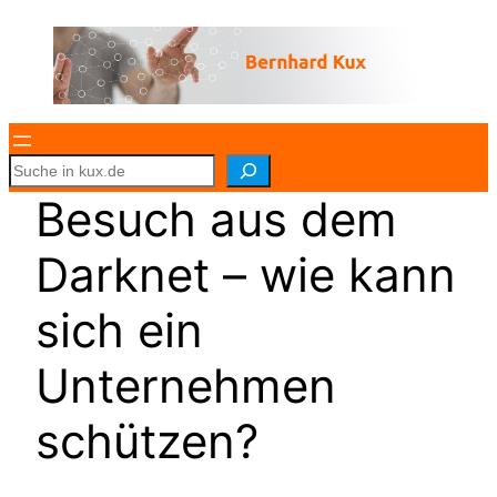
S
e
a
Besuch aus dem
r
c
h
Darknet – wie kann
sich ein
Unternehmen
schützen?